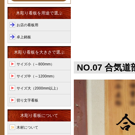
木彫り看板を用途で選ぶ
お店の看板用
卓上銘板
木彫り看板を大きさで選ぶ
サイズ小（～800mm）
NO.07 合気道
サイズ中（～1200mm）
サイズ大（2000mm以上）
切り文字看板
木彫り看板について
木材について