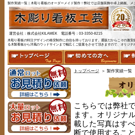
製作実績一覧｜木彫り看板のオーダーメイド製作！弊社では店舗装飾や卓上銘板、メ
運営会社：株式会社KILAMEK 電話番号：03-3350-8215
木彫り看板の特注デザインの格安制作に自信を持っております。通販だからこその激安
る木製看板から洋風のウッドサインまで幅広くご提案をさせて頂きますので、オリジナ
トップページ
＞ 製作実績一覧
こちらでは弊社
ます。オリジナ
載した写真はす
断で使用するこ